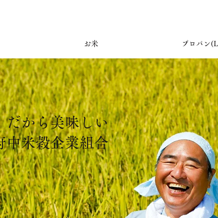
ム
お米
プロパン(L
キ だから美味しい
府中米穀企業組合